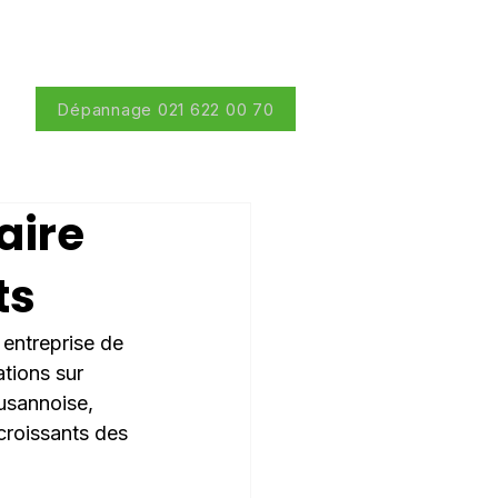
Dépannage 021 622 00 70
aire
ts
entreprise de 
ations sur 
usannoise, 
croissants des 