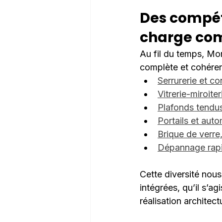
Des compéte
charge co
Au fil du temps, Mor
complète et cohéren
Serrurerie et co
Vitrerie-miroiter
Plafonds tendus
Portails et aut
Brique de verre
Dépannage rap
Cette diversité nous
intégrées, qu’il s’a
réalisation architec