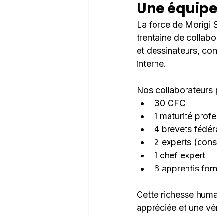
Une équipe
La force de Morigi 
trentaine de collabor
et dessinateurs, con
interne.
Nos collaborateurs p
30 CFC
1 maturité profe
4 brevets fédér
2 experts (const
1 chef expert
6 apprentis fo
Cette richesse huma
appréciée et une vé