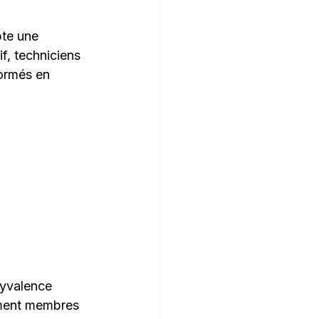
pte une 
if, techniciens 
formés en 
lyvalence 
ement membres 