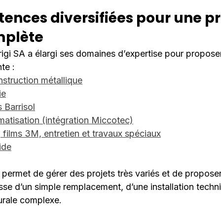
nces diversifiées pour une pri
mplète
igi SA a élargi ses domaines d’expertise pour proposer
te :
nstruction métallique
ie
 Barrisol
omatisation (intégration Miccotec)
, films 3M, entretien et travaux spéciaux
ide
 permet de gérer des projets très variés et de proposer
gisse d’un simple remplacement, d’une installation techn
turale complexe.