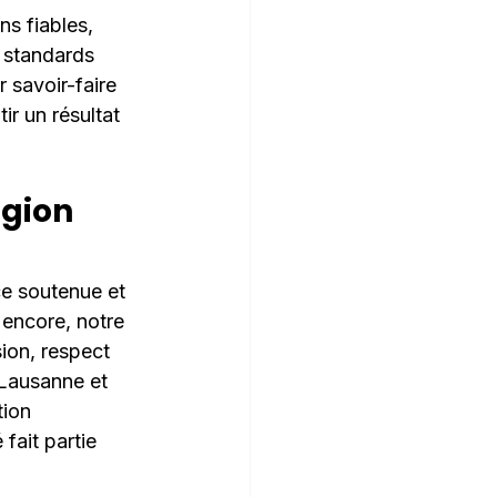
ns fiables, 
s standards 
r savoir-faire 
r un résultat 
gion 
ce soutenue et 
 encore, notre 
sion, respect 
 Lausanne et 
ion 
fait partie 