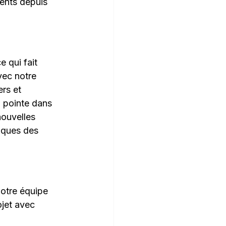
ents depuis 
 qui fait 
avec notre 
rs et 
a pointe dans 
ouvelles 
iques des 
notre équipe 
jet avec 