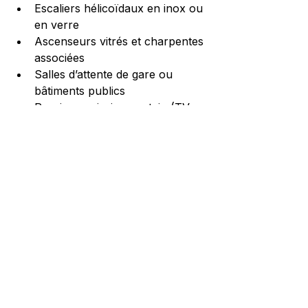
Escaliers hélicoïdaux en inox ou 
en verre
Ascenseurs vitrés et charpentes 
associées
Salles d’attente de gare ou 
bâtiments publics
Parois en miroir sans tain (TV, 
espaces techniques)
Ferronneries et grilles en fer 
forgé
Vitrages décoratifs et œuvres 
de grand format
Notre équipe est à votre disposition 
pour étudier votre demande et vous 
proposer une solution adaptée.
Contactez-nous pour une étude 
personnalisée