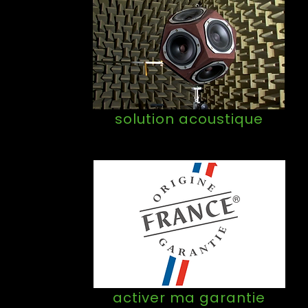
solution acoustique
activer ma garantie