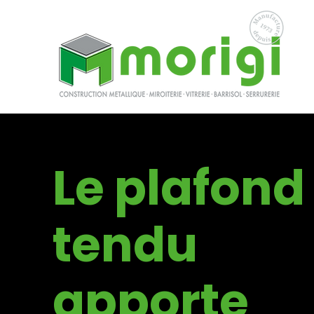
L
e plafond
tendu
apporte