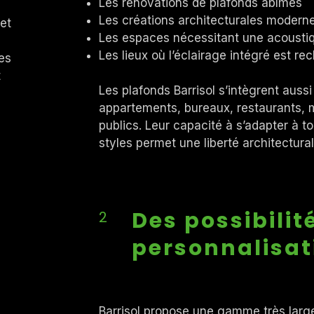
Les rénovations de plafonds abîmés
Les créations architecturales moder
 et
Les espaces nécessitant une acousti
Les lieux où l’éclairage intégré est r
es
t
Les plafonds Barrisol s’intègrent auss
appartements, bureaux, restaurants, 
publics. Leur capacité à s’adapter à to
styles permet une liberté architectural
Des possibilit
2
personnalisat
Barrisol propose une gamme très large