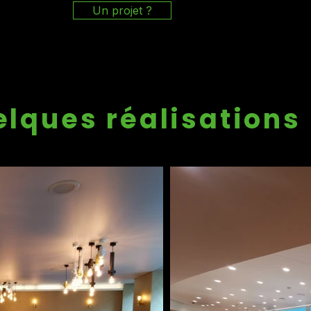
Un projet ?
lques réalisations