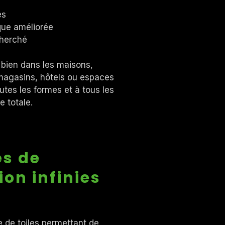
nes
que améliorée
echerché
i bien dans les maisons,
magasins, hôtels ou espaces
utes les formes et à tous les
e totale.
és de
ion infinies
 de toiles permettant de